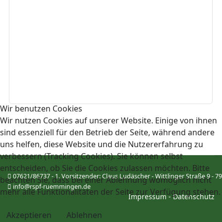
Wir benutzen Cookies
Wir nutzen Cookies auf unserer Website. Einige von ihnen
sind essenziell für den Betrieb der Seite, während andere
uns helfen, diese Website und die Nutzererfahrung zu
verbessern (Tracking Cookies). Sie können selbst
entscheiden, ob Sie die Cookies zulassen möchten. Bitte
07621/86737 - 1. Vorsitzender: Claus Ludäscher - Wittlinger Straße 9 
beachten Sie, dass bei einer Ablehnung womöglich nicht
info@rspf-ruemmingen.de
mehr alle Funktionalitäten der Seite zur Verfügung stehen.
Impressum
-
Datenschutz
Akzeptieren
Ablehnen