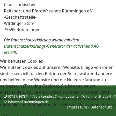
Claus Ludäscher
Reitsport und Pferdefreunde Rümmingen e.V.
-Geschäftsstelle-
Wittlinger Str. 9
79595 Rümmingen
Die Datenschutzerklärung wurde mit dem
Datenschutzerklärungs-Generator der activeMind AG
erstellt
.
Wir benutzen Cookies
Wir nutzen Cookies auf unserer Website. Einige von ihnen
sind essenziell für den Betrieb der Seite, während andere
uns helfen, diese Website und die Nutzererfahrung zu
verbessern (Tracking Cookies). Sie können selbst
entscheiden, ob Sie die Cookies zulassen möchten. Bitte
07621/86737 - 1. Vorsitzender: Claus Ludäscher - Wittlinger Straße 9
beachten Sie, dass bei einer Ablehnung womöglich nicht
info@rspf-ruemmingen.de
mehr alle Funktionalitäten der Seite zur Verfügung stehen.
Impressum
-
Datenschutz